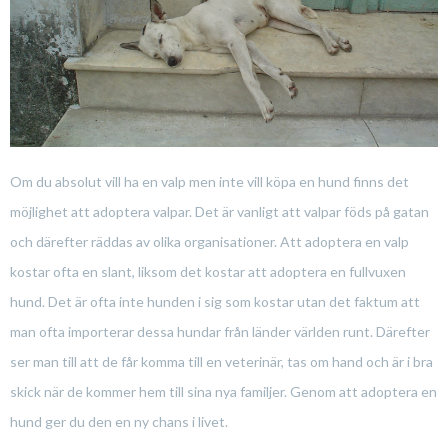
Om du absolut vill ha en valp men inte vill köpa en hund finns det
möjlighet att adoptera valpar. Det är vanligt att valpar föds på gatan
och därefter räddas av olika organisationer. Att adoptera en valp
kostar ofta en slant, liksom det kostar att adoptera en fullvuxen
hund. Det är ofta inte hunden i sig som kostar utan det faktum att
man ofta importerar dessa hundar från länder världen runt. Därefter
ser man till att de får komma till en veterinär, tas om hand och är i bra
skick när de kommer hem till sina nya familjer. Genom att adoptera en
hund ger du den en ny chans i livet.