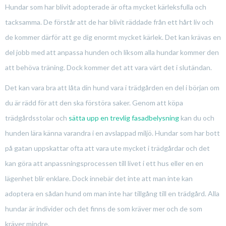
Hundar som har blivit adopterade är ofta mycket kärleksfulla och
tacksamma. De förstår att de har blivit räddade från ett hårt liv och
de kommer därför att ge dig enormt mycket kärlek. Det kan krävas en
del jobb med att anpassa hunden och liksom alla hundar kommer den
att behöva träning. Dock kommer det att vara värt det i slutändan.
Det kan vara bra att låta din hund vara i trädgården en del i början om
du är rädd för att den ska förstöra saker. Genom att köpa
trädgårdsstolar och
sätta upp en trevlig fasadbelysning
kan du och
hunden lära känna varandra i en avslappad miljö. Hundar som har bott
på gatan uppskattar ofta att vara ute mycket i trädgårdar och det
kan göra att anpassningsprocessen till livet i ett hus eller en en
lägenhet blir enklare. Dock innebär det inte att man inte kan
adoptera en sådan hund om man inte har tillgång till en trädgård. Alla
hundar är individer och det finns de som kräver mer och de som
kräver mindre.