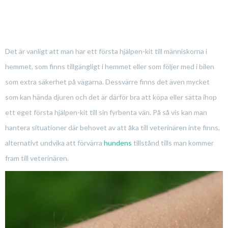
Det är vanligt att man har ett första hjälpen-kit till människorna i
hemmet, som finns tillgängligt i hemmet eller som följer med i bilen
som extra säkerhet på vägarna. Dessvärre finns det även mycket
som kan hända djuren och det är därför bra att köpa eller sätta ihop
ett eget första hjälpen-kit till sin fyrbenta vän. På så vis kan man
hantera situationer där behovet av att åka till veterinären inte finns,
alternativt undvika att förvärra
hundens
tillstånd tills man kommer
fram till veterinären.