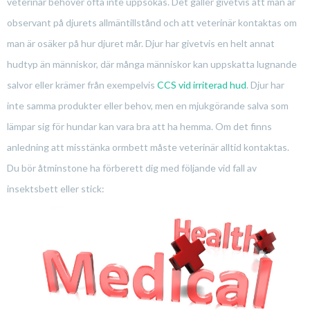
veterinär behöver ofta inte uppsökas. Det gäller givetvis att man är
observant på djurets allmäntillstånd och att veterinär kontaktas om
man är osäker på hur djuret mår. Djur har givetvis en helt annat
hudtyp än människor, där många människor kan uppskatta lugnande
salvor eller krämer från exempelvis
CCS vid irriterad hud
. Djur har
inte samma produkter eller behov, men en mjukgörande salva som
lämpar sig för hundar kan vara bra att ha hemma. Om det finns
anledning att misstänka ormbett måste veterinär alltid kontaktas.
Du bör åtminstone ha förberett dig med följande vid fall av
insektsbett eller stick: