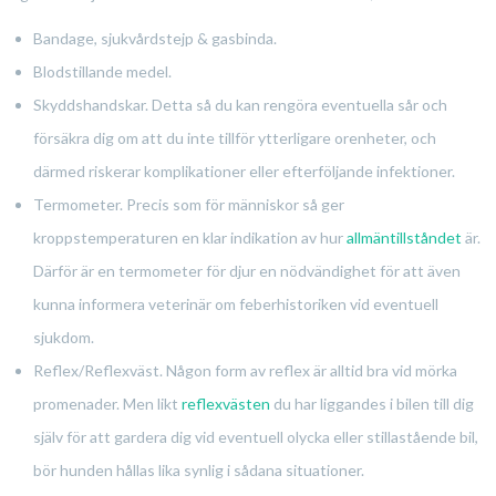
Bandage, sjukvårdstejp & gasbinda.
Blodstillande medel.
Skyddshandskar. Detta så du kan rengöra eventuella sår och
försäkra dig om att du inte tillför ytterligare orenheter, och
därmed riskerar komplikationer eller efterföljande infektioner.
Termometer. Precis som för människor så ger
kroppstemperaturen en klar indikation av hur
allmäntillståndet
är.
Därför är en termometer för djur en nödvändighet för att även
kunna informera veterinär om feberhistoriken vid eventuell
sjukdom.
Reflex/Reflexväst. Någon form av reflex är alltid bra vid mörka
promenader. Men likt
reflexvästen
du har liggandes i bilen till dig
själv för att gardera dig vid eventuell olycka eller stillastående bil,
bör hunden hållas lika synlig i sådana situationer.