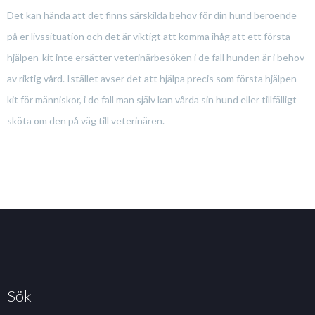
Det kan hända att det finns särskilda behov för din hund beroende
på er livssituation och det är viktigt att komma ihåg att ett första
hjälpen-kit inte ersätter veterinärbesöken i de fall hunden är i behov
av riktig vård. Istället avser det att hjälpa precis som första hjälpen-
kit för människor, i de fall man själv kan vårda sin hund eller tillfälligt
sköta om den på väg till veterinären.
Sök